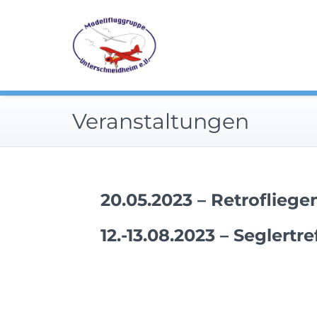
Skip
Die Modelfluggruppe in 
MFG Untersc
to
content
Veranstaltungen
20.05.2023 – Retrofliege
12.-13.08.2023 – Seglertre